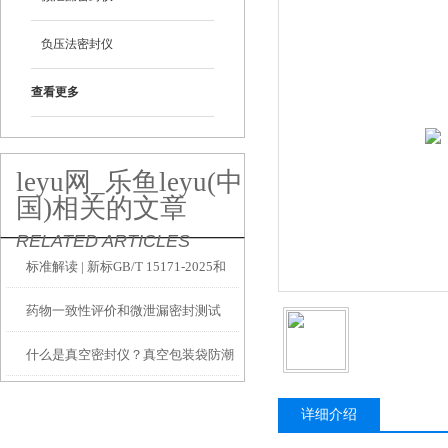
负压法密封仪
查看更多
leyu网_乐鱼leyu(中
国)相关的文章
RELATED ARTICLES
标准解读 | 新标GB/T 15171-2025和
药物一致性评价和微泄漏密封测试
GB/T 17344-2025变化解读
什么是真空密封仪？真空包装袋防潮
密封性能如何检测？
详细介绍