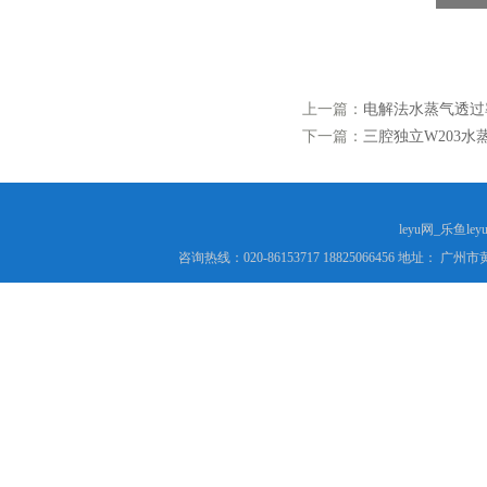
上一篇：
电解法水蒸气透过率
下一篇：
三腔独立W203
leyu网_乐鱼le
咨询热线：020-86153717 18825066456 地址： 