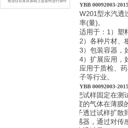
透湿仪在改良基础上是如何进行操作
汽透过率测试仪功能解析
YBB 00092003
W201
型水汽透
的？
(
)
率
量
。
1
适用于：
）塑
2
）各种片材、
3
）包装容器，
4
）扩展应用，
应用于质检、药
子等行业。
YBB 00092003
把试样固定在测
度的气体在薄膜
子透过试样扩散
感器，通过对传