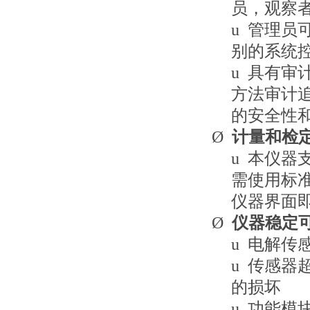
员，观察
u
管理员
别的系统
u
具有审
方法审计
的安全性
Ø
计量和检
u
本仪器
需使用标
仪器界面
Ø
仪器稳定
u
电解传
u
传感器
的损坏
u
功能模