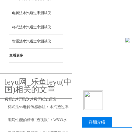
电解法水汽透过率测试仪
杯式法水汽透过率测试仪
增重法水汽透过率测试仪
查看更多
leyu网_乐鱼leyu(中
国)相关的文章
RELATED ARTICLES
杯式法vs电解传感器法：水汽透过率
阻隔性能的精准“透视眼”：W533水
测试仪两大技术路线到底怎么选？
详细介绍