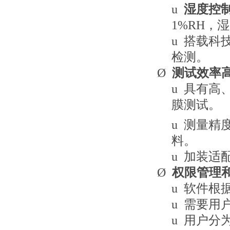
u
湿度控
1%RH，
u
搭载科
检测。
Ø
测试效率
u
具有高
膜测试。
u
测量精
料。
u
加装适
Ø
权限管理
u
软件根
u
需要用
u
用户分