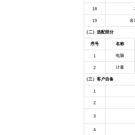
18
19
金
（二）选配部分
序号
名称
1
电脑
2
计量
（三）客户自备
1
2
3
4