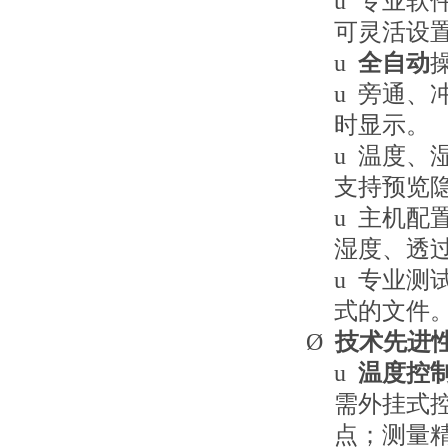
u
专业软
可灵活设
u
全自动
u
旁通、
时显示。
u
温度、
支持预览
u
主机配
湿度、透
u
专业测试
式的文件
Ø
技术先进
u
温度控
需外挂式
点；测量精