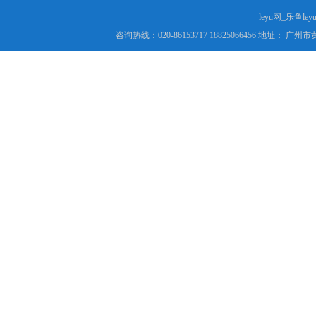
leyu网_乐鱼le
咨询热线：020-86153717 18825066456 地址： 