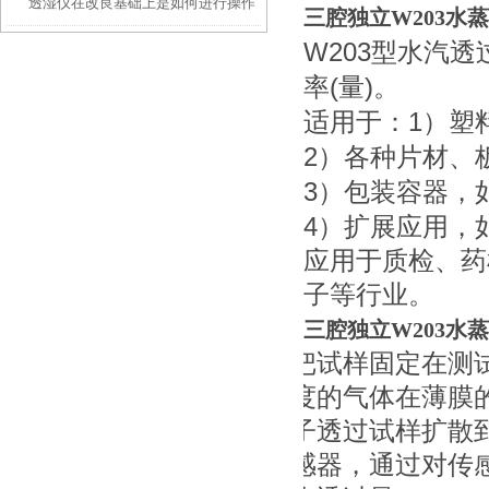
透湿仪在改良基础上是如何进行操作
汽透过率测试仪功能解析
三腔独立W203水
W203
型水汽透
的？
(
)
率
量
。
1
适用于：
）塑
2
）各种片材、
3
）包装容器，
4
）扩展应用，
应用于质检、药
子等行业。
三腔独立W203水
把试样固定在测
度的气体在薄膜
子透过试样扩散
感器，通过对传