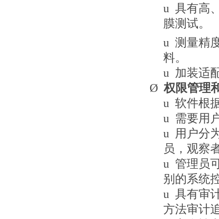
u
具有高
膜测试。
u
测量精
料。
u
加装适
Ø
权限管理
u
软件根
u
需要用
u
用户分
员，观察
u
管理员
别的系统
u
具有审
方法审计