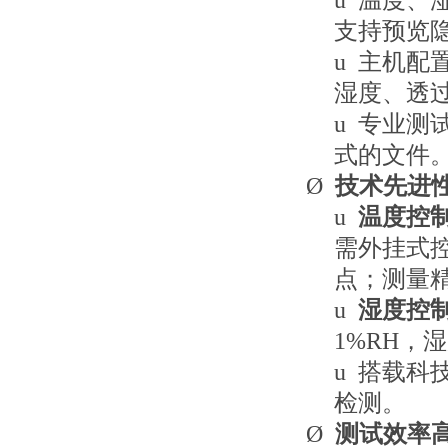
u
温度、
支持预览
u
主机配
湿度、透
u
专业测试
式的文件
Ø
技术先进
u
温度控
需外挂式
点；测量精
u
湿度控
1%RH，
u
搭载科
检测。
Ø
测试效率