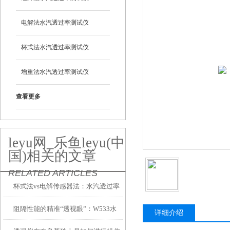
电解法水汽透过率测试仪
杯式法水汽透过率测试仪
增重法水汽透过率测试仪
查看更多
leyu网_乐鱼leyu(中
国)相关的文章
RELATED ARTICLES
杯式法vs电解传感器法：水汽透过率
阻隔性能的精准“透视眼”：W533水
测试仪两大技术路线到底怎么选？
详细介绍