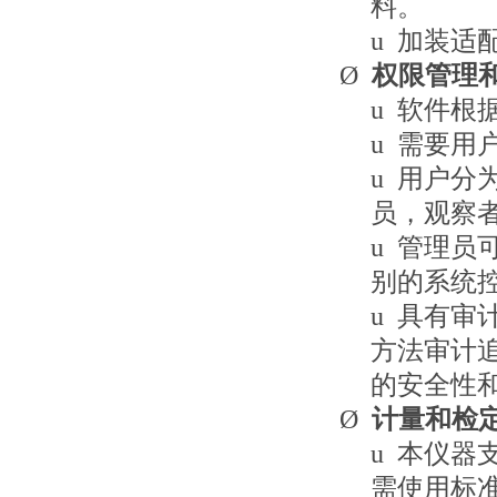
料。
u
加装适
Ø
权限管理
u
软件根
u
需要用
u
用户分
员，观察
u
管理员
别的系统
u
具有审
方法审计
的安全性
Ø
计量和检
u
本仪器
需使用标