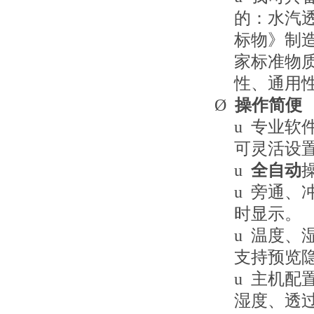
的：水汽
标物》制
家标准物
性、通用
Ø
操作简便
u
专业软
可灵活设
u
全自动
u
旁通、
时显示。
u
温度、
支持预览
u
主机配
湿度、透