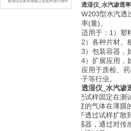
透湿仪在改良基础上是如何进行操作
汽透过率测试仪功能解析
透湿仪_水汽渗透
W203
型水汽透
的？
(
)
率
量
。
1
适用于：
）塑
2
）各种片材、
3
）包装容器，
4
）扩展应用，
应用于质检、药
子等行业。
透湿仪_水汽渗
把试样固定在测
度的气体在薄膜
子透过试样扩散
感器，通过对传