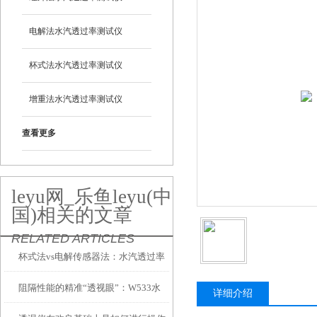
电解法水汽透过率测试仪
杯式法水汽透过率测试仪
增重法水汽透过率测试仪
查看更多
leyu网_乐鱼leyu(中
国)相关的文章
RELATED ARTICLES
杯式法vs电解传感器法：水汽透过率
阻隔性能的精准“透视眼”：W533水
测试仪两大技术路线到底怎么选？
详细介绍