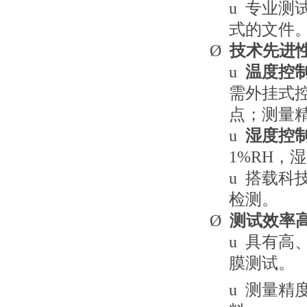
u
专业测试
式的文件
Ø
技术先进
u
温度控
需外挂式
点；测量精
u
湿度控
1%RH，
u
搭载科
检测。
Ø
测试效率
u
具有高
膜测试。
u
测量精