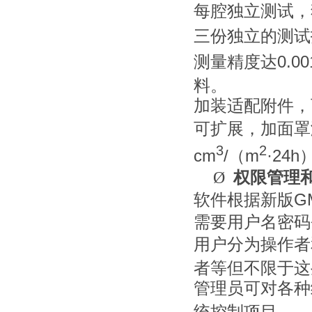
每腔独立测试，
三份独立的测试
0.00
测量精度达
料。
加装适配附件，
可扩展，加面罩
3
2
cm
/
m
·24h
（
Ø
权限管理
G
软件根据新版
需要用户名密码
用户分为操作者
者等但不限于这
管理员可对各种
统控制项目。