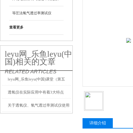
等圧法氧气透过率测试仪
查看更多
leyu网_乐鱼leyu(中
国)相关的文章
RELATED ARTICLES
leyu网_乐鱼leyu(中国)课堂（第五
透氧仪在实际应用中有着3大特点
讲）塑料安瓿瓶氧气阻隔性能的测试
关于透氧仪、氧气透过率测试仪使用
方法
故障分析及解决方法
详细介绍