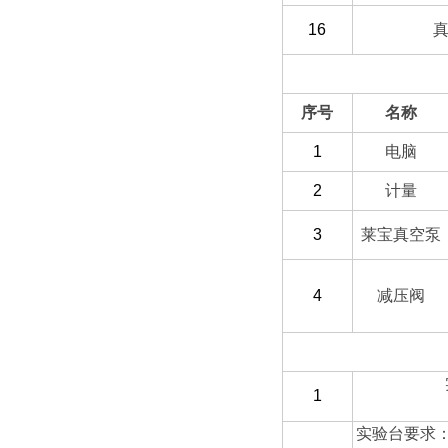
16
（二）选配部分
序号
名称
1
电脑
2
计量
3
莱宝真空泵
4
减压阀
（三）客户自备
1
实验台要求