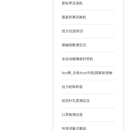
胶粘带压滚机
圆盘剥离试验机
扭力仪|扭矩仪
熔融指数测定仪
全自动吸嘴袋封管机
leyu网_乐鱼leyu(中国)国家标准物
质
拉力机取样器
铝箔针孔度测定仪
口罩检测仪器
环境消毒灭菌器