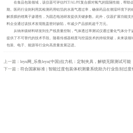
在食品包装领域，该仪器可评估PET/AL/PE复合膜对氧气的阻隔性能，帮
期。医药行业则利用其检测药用铝箔的水蒸气透过率，确保药品在潮湿环境下的
解质膜的锂离子渗透性，为固态电池研发提供关键参数。此外，仪器扩展功能支
料企业通过该技术发现瓶盖密封缺陷，年减少产品损耗超千万元。
从纳米级材料研发到生产线质量控制，气体透过率测试仪通过量化气体分子渗
提供了不可替代的技术手段。随着传感器精度与控温技术的持续突破，未来该领
包装、电子、能源等行业向高质量发展迈进。
上一篇：
leyu网_乐鱼leyu(中国)拉力机：定制夹具，解锁无限测试可能
下一篇：
符合国家标准 | 智能过度包装体积测量系统助力行业告别过度