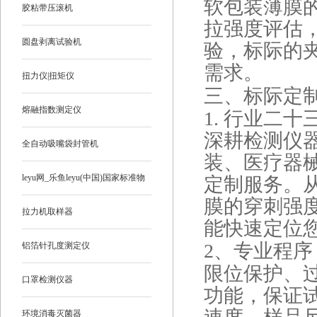
软包装薄膜的
胶粘带压滚机
拉强度评估
圆盘剥离试验机
验，标际的
需求。
扭力仪|扭矩仪
三、标际定
熔融指数测定仪
1. 行业
二十
深耕检测仪
全自动吸嘴袋封管机
装、医疗器
leyu网_乐鱼leyu(中国)国家标准物
定制服务。
膜的穿刺强
质
拉力机取样器
能快速定位
2、专业程
铝箔针孔度测定仪
限位保护、
口罩检测仪器
功能，保证
环境消毒灭菌器