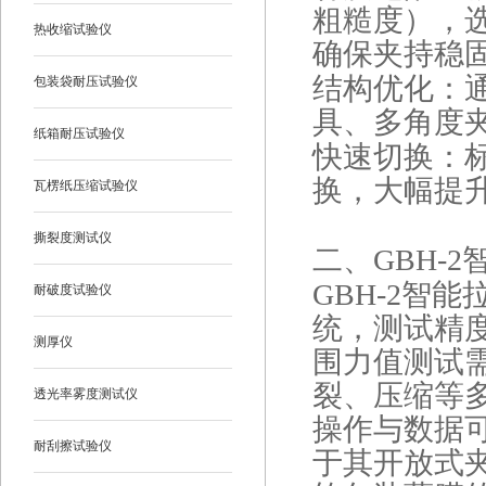
粗糙度），
热收缩试验仪
确保夹持稳
结构优化：
包装袋耐压试验仪
具、多角度
纸箱耐压试验仪
快速切换：
换，大幅提
瓦楞纸压缩试验仪
撕裂度测试仪
二
、GBH-
GBH-2智
耐破度试验仪
统，测试精度达
测厚仪
围力值测试
裂、压缩等
透光率雾度测试仪
操作与数据
耐刮擦试验仪
于其开放式