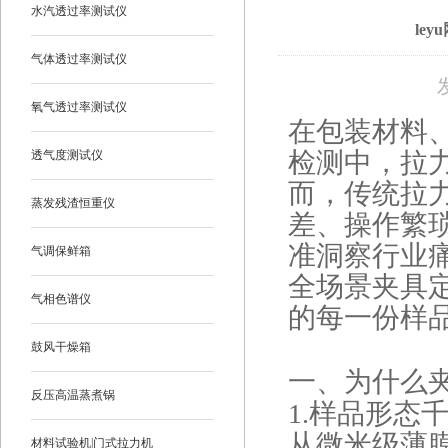
水汽透过率测试仪
le
气体透过率测试仪
氧气透过率测试仪
在包装材料
检测中，拉
透气度测试仪
而，传统拉
蒸发残渣恒重仪
差、操作繁琐甚
准洞察行业
气调保鲜箱
全场景夹具
气相色谱仪
的每一份样品
鼓风干燥箱
一、为什么
反压高温蒸煮锅
1.
样品形态
从微米级薄
材料试验机|门式拉力机