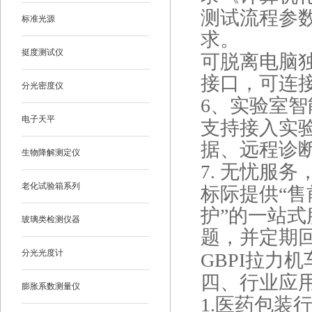
测试流程参
标准光源
求。
挺度测试仪
可脱离电脑
接口，可连
分光密度仪
6、
实验室智
电子天平
支持接入实
据、远程诊
生物降解测定仪
无忧服务
7.
老化试验箱系列
标际提供“
护”的一站式
玻璃类检测仪器
题，并定期
分光光度计
GBPI拉力机
四、
行业应
膨胀系数测量仪
1.
医药包装