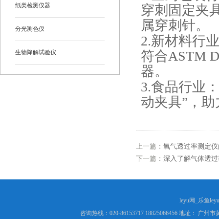
纸类检测仪器
穿刺固定
夹具
属穿刺针
。
分光测色仪
2.
新
材料
行
符合ASTM 
生物降解试验仪
器。
3.食品行业
动夹具”，
上一篇：
氧气透过率测定仪
下一篇：
深入了解气体透过
leyu网_乐鱼le
咨询热线：020-86153717 18825066456 地址： 