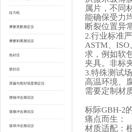
属片，不同
拉力机
能确保受力
断裂位置异
摩擦系数测定仪
2.
行业标准
摩擦剥离测试仪
ASTM、ISO
求，例如软包
热封仪
夹具。非标
密封仪
3.
特殊测试
高温环境、
泄漏与密封强度测定仪
需要定制材
摆锤冲击测试仪
标际GBH-
落镖冲击测试仪
痛点而生：
落球冲击测试仪
材质适配：