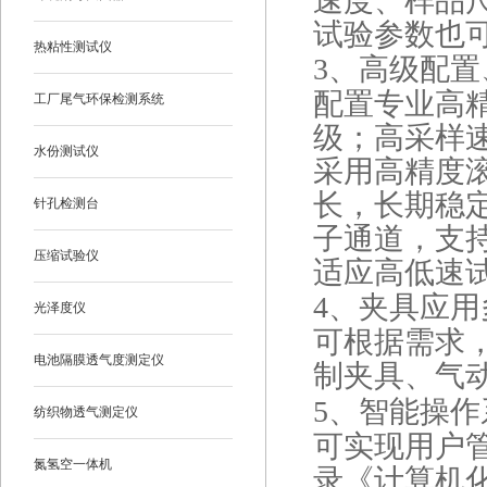
速度、样品
试验参数也
热粘性测试仪
3、
高级配置
配置专业高精
工厂尾气环保检测系统
级；高采样速
水份测试仪
采用高精度
长，长期稳
针孔检测台
子通道，支
压缩试验仪
适应高低速
4、
夹具应用
光泽度仪
可根据需求
电池隔膜透气度测定仪
制夹具、气
5、
智能操作
纺织物透气测定仪
可实现用户
氮氢空一体机
录《计算机