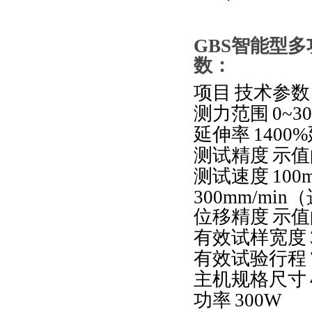
GBS
智能型多
数：
项目
技术参数
测力范围
0~3
延伸率
1400%
测试精度
示值
测试速度
100
300mm/min
（
位移精度
示值
有效试样宽度
有效试验行程
主机规格尺寸
功率
300W