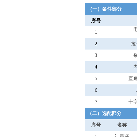
（一）备件部分
序号
1
2
拉
3
4
5
直
6
7
十
（二）选配部分
序号
名称
1
计量证