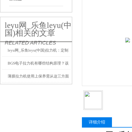
leyu网_乐鱼leyu(中
国)相关的文章
RELATED ARTICLES
leyu网_乐鱼leyu(中国)拉力机：定制
BGS电子拉力机有哪些结构原理？该
夹具，解锁无限测试可能
薄膜拉力机使用上保养需从这三方面
如何操作？
入手
详细介绍