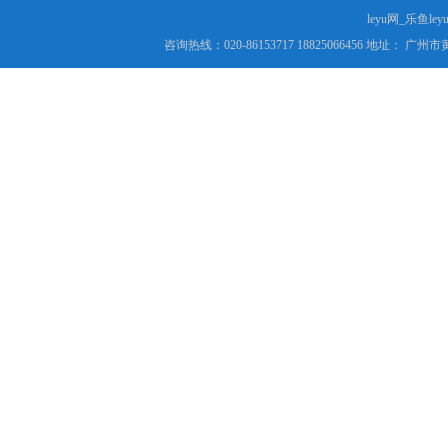
leyu网_乐鱼le
咨询热线：020-86153717 18825066456 地址： 