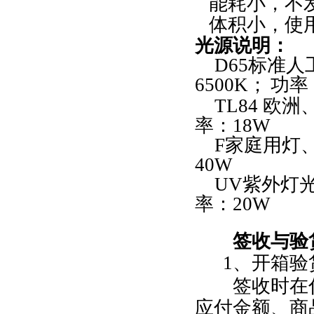
能耗小，不
体积小，使
光源说明：
D65
标准人
6500K
；
功率
TL84
欧洲
率：
18W
F
家庭
用灯
40W
UV
紫外灯
率：
20W
签收与验
1
、开箱验
签收时在付
应付金额、商