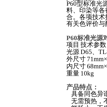
P60
型标准光
料、印染等各
合。各项技术
有关色评价与
P60
标准光源
项目
技术参数
光源
D65
、
TL
外尺寸
71mm
内尺寸
68mm
重量
10kg
产品特点
：
具备同色异
无需预热，