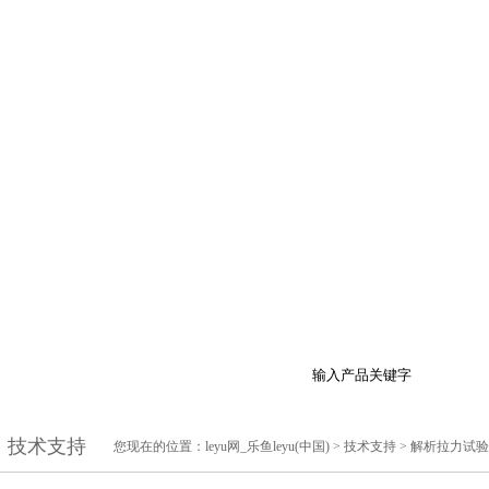
于我们
产品展示
最新促销
行业资讯
技
技术支持
您现在的位置：
leyu网_乐鱼leyu(中国)
>
技术支持
> 解析拉力试