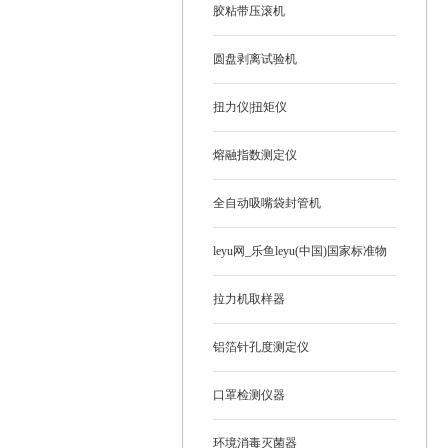
胶粘带压滚机
圆盘剥离试验机
扭力仪|扭矩仪
熔融指数测定仪
全自动吸嘴袋封管机
leyu网_乐鱼leyu(中国)国家标准物
质
拉力机取样器
铝箔针孔度测定仪
口罩检测仪器
环境消毒灭菌器