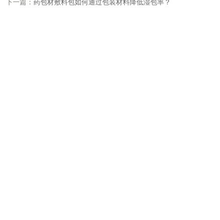
下一篇：
药包材敷料包如何通过包装材料降低湿包率？