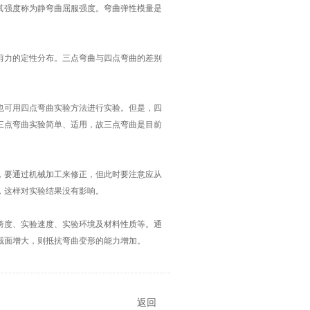
其强度称为静弯曲屈服强度。弯曲弹性模量是
力的定性分布。三点弯曲与四点弯曲的差别
可用四点弯曲实验方法进行实验。但是，四
三点弯曲实验简单、适用，故三点弯曲是目前
要通过机械加工来修正，但此时要注意应从
，这样对实验结果没有影响。
度、实验速度、实验环境及材料性质等。通
截面增大，则抵抗弯曲变形的能力增加。
返回