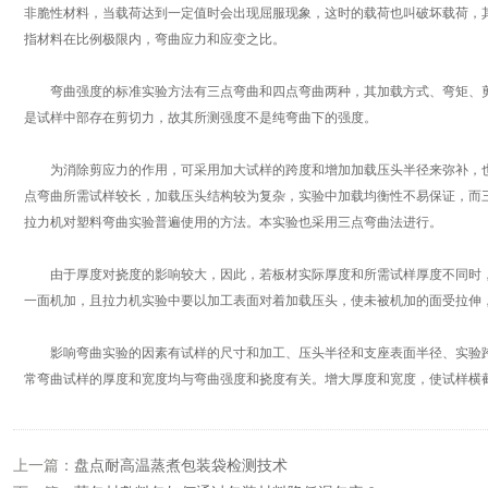
非脆性材料，当载荷达到一定值时会出现屈服现象，这时的载荷也叫破坏载荷，
指材料在比例极限内，弯曲应力和应变之比。
弯曲强度的标准实验方法有三点弯曲和四点弯曲两种，其加载方式、弯矩、剪
是试样中部存在剪切力，故其所测强度不是纯弯曲下的强度。
为消除剪应力的作用，可采用加大试样的跨度和增加加载压头半径来弥补，也
点弯曲所需试样较长，加载压头结构较为复杂，实验中加载均衡性不易保证，而
拉力机对塑料弯曲实验普遍使用的方法。本实验也采用三点弯曲法进行。
由于厚度对挠度的影响较大，因此，若板材实际厚度和所需试样厚度不同时，
一面机加，且拉力机实验中要以加工表面对着加载压头，使未被机加的面受拉伸
影响弯曲实验的因素有试样的尺寸和加工、压头半径和支座表面半径、实验跨
常弯曲试样的厚度和宽度均与弯曲强度和挠度有关。增大厚度和宽度，使试样横
上一篇：
盘点耐高温蒸煮包装袋检测技术