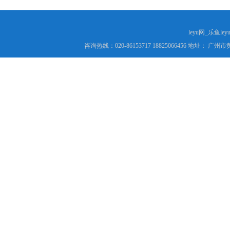
leyu网_乐鱼le
咨询热线：020-86153717 18825066456 地址： 