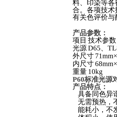
料、印染等各
合。各项技术
有关色评价与
产品参数：
项目
技术参数
光源
D65
、
TL
外尺寸
71mm
内尺寸
68mm
重量
10kg
P60
标准光源对
产品特点
：
具备同色异
无需预热，
能耗小，不