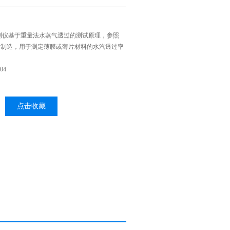
测仪基于重量法水蒸气透过的测试原理，参照
标准设计制造，用于测定薄膜或薄片材料的水汽透过率
04
点击收藏