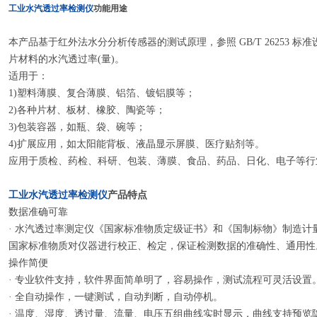
工业水汽透过率检测仪
功能用途
本产品基于红外法水分分析传感器的测试原理，参照
GB/T 26253
片材料的水汽透过率(量)。
适用于：
1)塑料薄膜、复合薄膜、铝箔、镀铝膜等；
2)各种片材、板材、橡胶、陶瓷等；
3)包装容器，如瓶、袋、碗等；
4)扩展应用，如太阳能背板、液晶显示屏膜、医疗贴剂等。
应用于质检、药检、科研、包装、薄膜、食品、药品、日化、电子等行
工业水汽透过率检测仪
产品特点
数据准确可靠
· 水汽透过率测定仪《国家标准物质定级证书》和《国制标物》制造计量器具许可
国家标准物质对仪器进行校正、检定，保证检测数据的准确性、通用性
操作简便
· 专业软件支持，软件界面简单明了，容易操作，测试流程可灵活设置
· 全自动操作，一键测试，自动判断，自动停机。
· 温度、湿度、透过量、流量、电压五组曲线实时显示，曲线支持预览