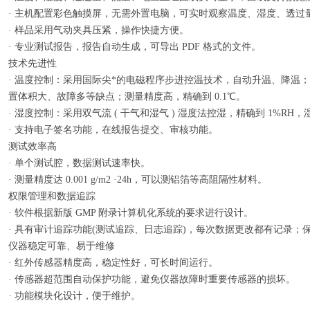
· 主机配置彩色触摸屏，无需外置电脑，可实时观察温度、湿度、透过
· 样品采用气动夹具压紧，操作快捷方便。
· 专业测试报告，报告自动生成，可导出 PDF 格式的文件。
技术先进性
· 温度控制：采用国际尖*的电磁程序步进控温技术，自动升温、降温
置体积大、故障多等缺点；测量精度高，精确到 0.1℃。
· 湿度控制：采用双气流 ( 干气和湿气 ) 湿度法控湿，精确到 1%RH，
· 支持电子签名功能，在线报告提交、审核功能。
测试效率高
· 单个测试腔，数据测试速率快。
· 测量精度达 0.001 g/m
2
·24h，可以测铝箔等高阻隔性材料。
权限管理和数据追踪
· 软件根据新版 GMP 附录计算机化系统的要求进行设计。
· 具有审计追踪功能(测试追踪、日志追踪)，每次数据更改都有记录
仪器稳定可靠、易于维修
· 红外传感器精度高，稳定性好，可长时间运行。
· 传感器超范围自动保护功能，避免仪器故障时重要传感器的损坏。
· 功能模块化设计，便于维护。