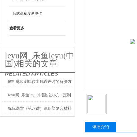
台式高精度测厚仪
查看更多
leyu网_乐鱼leyu(中
国)相关的文章
RELATED ARTICLES
解析薄膜测厚仪出现误差时的解决方
leyu网_乐鱼leyu(中国)拉力机：定制
法
标际课堂（第八讲）纸铝塑复合材料
夹具，解锁无限测试可能
氧气阻隔性能测试方法及仪器应用
详细介绍