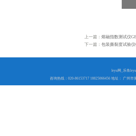
上一篇：
熔融指数测试仪GB
下一篇：
包装撕裂度试验仪G
leyu网_乐鱼le
咨询热线：020-86153717 18825066456 地址： 