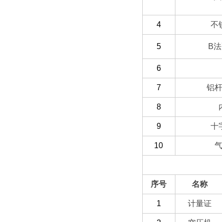
4
不
5
B
法
6
7
铝
8
9
十
10
（二）选配部分
序号
名称
1
计量证