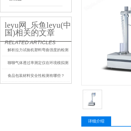
leyu网_乐鱼leyu(中
国)相关的文章
RELATED ARTICLES
解析拉力试验机塑料弯曲强度的检测
聊聊气体透过率测定仪在环境模拟测
食品包装材料安全性检测有哪些？
试中的应用
详细介绍