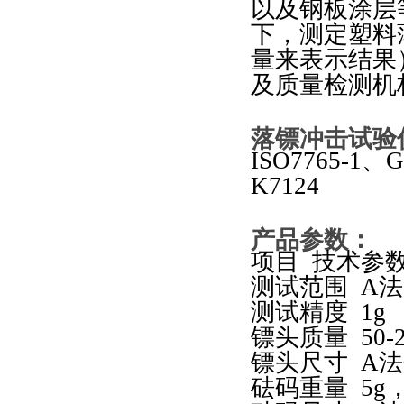
以及钢板涂层
下，测定塑料
量来表示结果
及质量检测机
落镖冲击试验
ISO7765-1
、
G
K7124
产品参数：
项目
技术参
测试范围
A
法
测试精度
1g
镖头质量
50-
镖头尺寸
A
法
砝码重量
5g