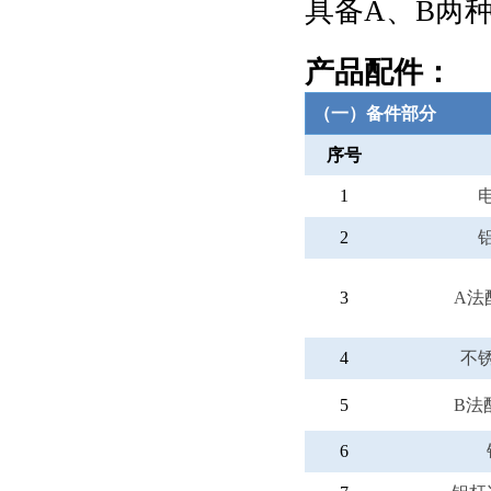
具备
A
、
B
两
产品配件
：
（一）备件部分
序号
1
2
3
A法
4
不
5
B法
6