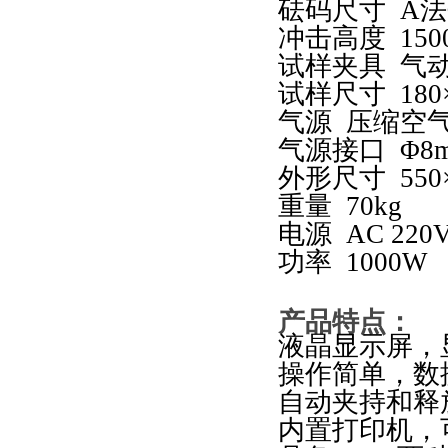
砝码尺寸
A
法
冲击高度
150
试样夹具
气
试样尺寸
180
气源
压缩空
气源接口
Φ
8
外形尺寸
550
重量
70kg
电源
AC 220
功率
1000W
产品特点
：
液晶显示屏，
操作简单，数
自动夹持和释
内置打印机，