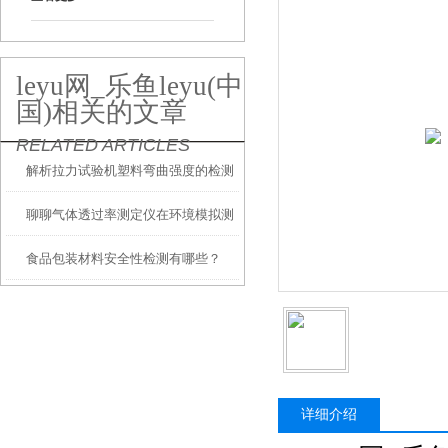
leyu网_乐鱼leyu(中
国)相关的文章
RELATED ARTICLES
解析拉力试验机塑料弯曲强度的检测
聊聊气体透过率测定仪在环境模拟测
食品包装材料安全性检测有哪些？
试中的应用
详细介绍