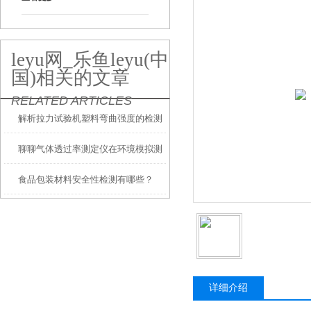
leyu网_乐鱼leyu(中
国)相关的文章
RELATED ARTICLES
解析拉力试验机塑料弯曲强度的检测
聊聊气体透过率测定仪在环境模拟测
食品包装材料安全性检测有哪些？
试中的应用
详细介绍