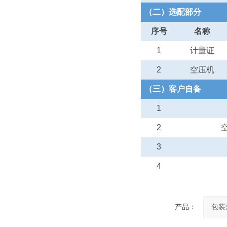
（二）选配部分
序号
名称
1
计量证
2
空压机
（三）客户自备
1
2
3
4
产品：