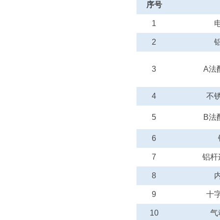
序号
1
2
3
A
法
4
不
5
B
法
6
7
铝杆
8
9
十
10
气