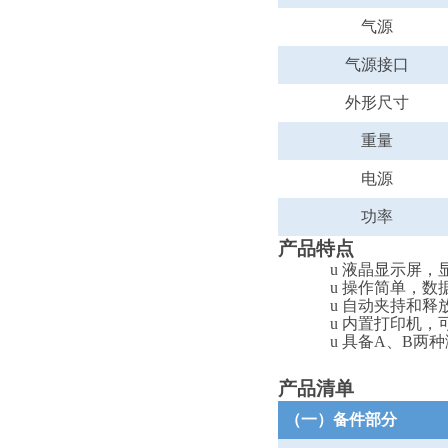
气源
气源接口
外形尺寸
重量
电源
功率
产品特点
u
液晶显示屏，
u
操作简单，数
u
自动夹持和释
u
内置打印机，
u
具备
A、B两
产品清单
（一）备件部分