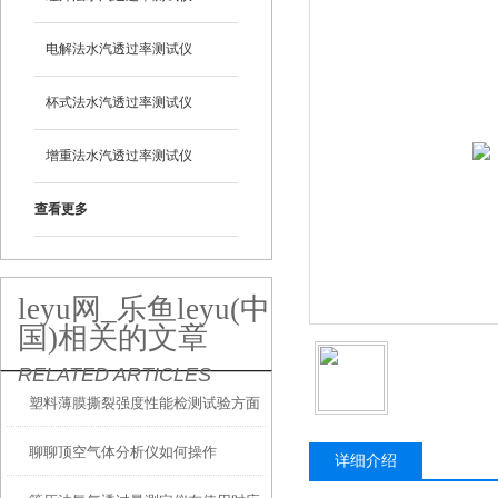
电解法水汽透过率测试仪
杯式法水汽透过率测试仪
增重法水汽透过率测试仪
查看更多
leyu网_乐鱼leyu(中
国)相关的文章
RELATED ARTICLES
塑料薄膜撕裂强度性能检测试验方面
聊聊顶空气体分析仪如何操作
简介
详细介绍