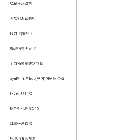
胶粘带压滚机
圆盘剥离试验机
扭力仪|扭矩仪
熔融指数测定仪
全自动吸嘴袋封管机
leyu网_乐鱼leyu(中国)国家标准物
质
拉力机取样器
铝箔针孔度测定仪
口罩检测仪器
环境消毒灭菌器