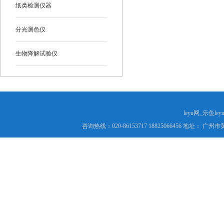
纸类检测仪器
分光测色仪
生物降解试验仪
leyu网_乐鱼le
咨询热线：020-86153717 18825066456 地址： 