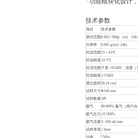
· 功能模块化设计
技术参数
项目
技术参数
测试范围
0.002~500g/（m2 · 24
分辨率
0.001 g/(m2·24h)
控温范围
15～45℃
控温精度
±0.1℃
控湿范围
干度 =0%RH，湿度（30
控湿精度
±1%RH
透过面积
50.24 cm2
试样尺寸
Φ100 mm
试样数量
3件
载气
99.999% 氮气（用户
载气压力
≥0.1MPa
载气流量
5~100 mL/min
试样厚度
≤3mm
功率
750W