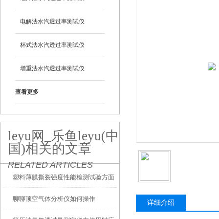
电解法水汽透过率测试仪
杯式法水汽透过率测试仪
增重法水汽透过率测试仪
查看更多
leyu网_乐鱼leyu(中
国)相关的文章
RELATED ARTICLES
塑料薄膜撕裂强度性能检测试验方面
聊聊顶空气体分析仪如何操作
简介
详细介绍