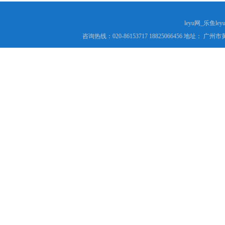
leyu网_乐鱼le
咨询热线：020-86153717 18825066456 地址： 