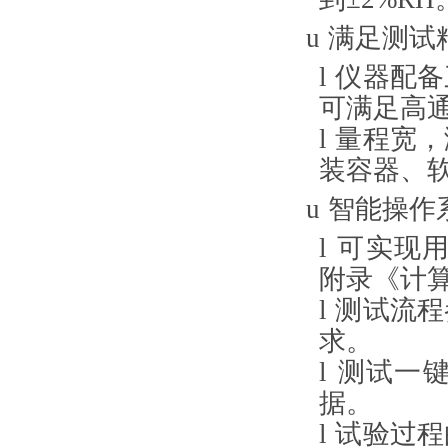
u
满足测试
l
仪器配备
可满足高
l
量程宽，满
装容器、
u
智能操作
l
可实现
附录《计
l
测试流程
求。
l
测试一
据。
l
试验过程