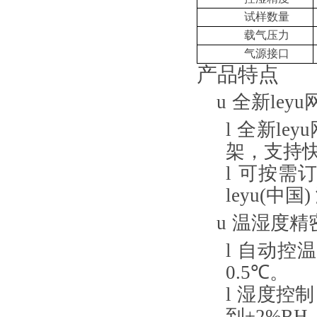
试样数量
载气压力
气源接口
产品特点
u
全新ley
l
全新ley
架，支持
l
可按需订
leyu(中国
u
温湿度精
l
自动控温
0.5
℃。
l
湿度控制
到±
2%RH