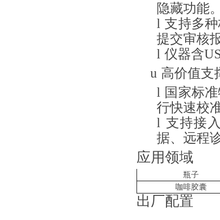
隐藏功能
l
支持多种
提交审核
l
仪器含
U
u
高价值支
l
国家标准
行快速校
l
支持接
据、远程
应用领域
瓶子
咖啡胶囊
出厂配置