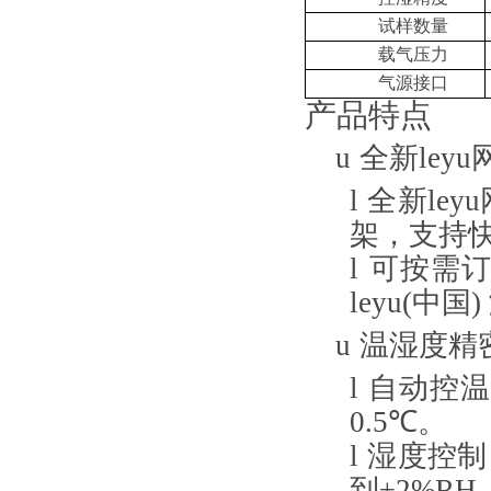
试样数量
载气压力
气源接口
产品特点
u
全新ley
l
全新ley
架，支持
l
可按需订
leyu(中国
u
温湿度精
l
自动控温
0.5
℃。
l
湿度控制
到±
2%RH