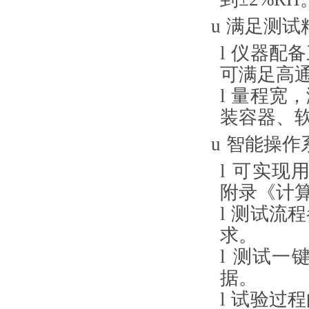
u
满足测试
l
仪器配备
可满足高
l
量程宽，满
装容器、
u
智能操作
l
可实现
附录《计
l
测试流程
求。
l
测试一
据。
l
试验过程