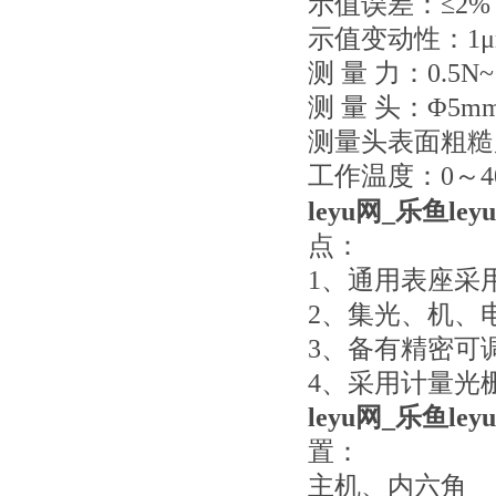
示值误差：≤2%
示值变动性：1μ
测 量 力：0.5N~
测 量 头：Φ5
测量头表面粗糙度
工作温度：0～4
leyu网_乐鱼leyu
点：
1、通用表座采
2、集光、机、
3、备有精密可
4、采用计量光
leyu网_乐鱼leyu
置：
主机、内六角