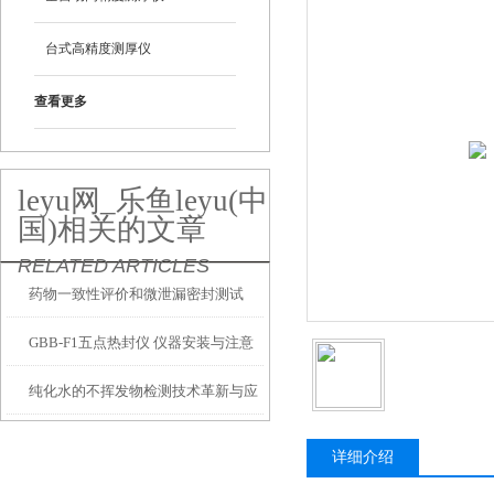
台式高精度测厚仪
查看更多
leyu网_乐鱼leyu(中
国)相关的文章
RELATED ARTICLES
药物一致性评价和微泄漏密封测试
GBB-F1五点热封仪 仪器安装与注意
纯化水的不挥发物检测技术革新与应
事项
用
详细介绍