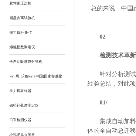
胶粘带压滚机
总的来说，中国
圆盘剥离试验机
扭力仪|扭矩仪
0
2
熔融指数测定仪
检测技术革新
全自动吸嘴袋封管机
针对分析测试人
leyu网_乐鱼leyu(中国)国家标准物
经验总结，对此项
质
拉力机取样器
01/
铝箔针孔度测定仪
口罩检测仪器
集成自动加料、
体的全自动总迁移
环境消毒灭菌器