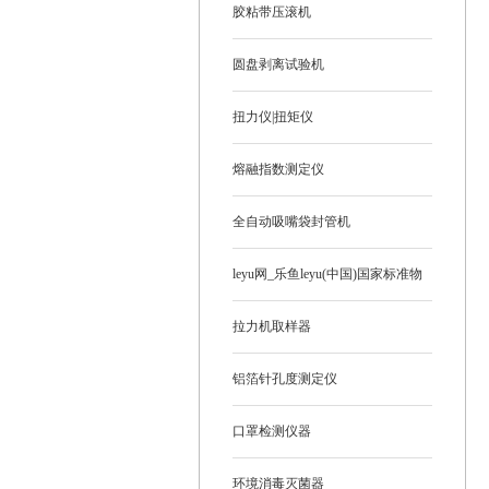
胶粘带压滚机
圆盘剥离试验机
扭力仪|扭矩仪
熔融指数测定仪
全自动吸嘴袋封管机
leyu网_乐鱼leyu(中国)国家标准物
质
拉力机取样器
铝箔针孔度测定仪
口罩检测仪器
环境消毒灭菌器