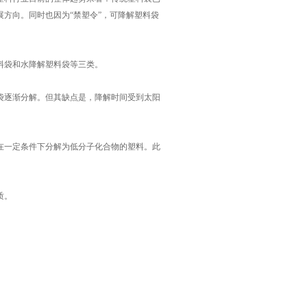
方向。同时也因为“禁塑令”，可降解塑料袋
袋和水降解塑料袋等三类。
逐渐分解。但其缺点是，降解时间受到太阳
一定条件下分解为低分子化合物的塑料。此
质。