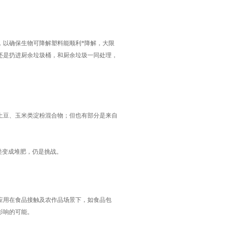
以确保生物可降解塑料能顺利*降解，大限
还是扔进厨余垃圾桶，和厨余垃圾一同处理，
豆、玉米类淀粉混合物；但也有部分是来自
类变成堆肥，仍是挑战。
用在食品接触及农作品场景下，如食品包
影响的可能。