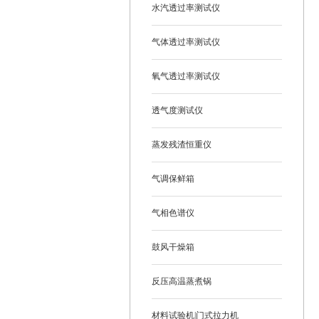
水汽透过率测试仪
气体透过率测试仪
氧气透过率测试仪
透气度测试仪
蒸发残渣恒重仪
气调保鲜箱
气相色谱仪
鼓风干燥箱
反压高温蒸煮锅
材料试验机|门式拉力机