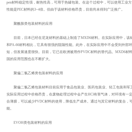
pen材料稳定性强，耐热性高，可用于热罐包装。在这个过程中，可以使用工业
性能是PEC材料的3~4倍。但由于该材料价格昂贵，目前尚未得到广泛推广。
聚酰胺类包装材料的应用
目前，日本已经在尼龙材料的基础上制造了MXD6材料。在实际应用中，该材料
和PA-66材料相比，它具有很强的阻隔性能。此外，在实际应用中不会受到外部
短，但发展速度很快。目前，它已在欧洲被用作PVDC材料的替代品。MXD6材
国的应用范围也在不断扩大。
聚偏二氯乙烯类包装材料的应用
聚偏二氯乙烯包装材料目前应用于食品包装业、医药包装业、轻工包装和军工
实际应用过程中价格昂贵，在废物处理过程中会产生HCl有害气体，对环境有一定
合薄膜，可以减少PVDC材料的使用，降低生产成本。通过与其它材料的复合，可
能。
EVOH类包装材料的应用