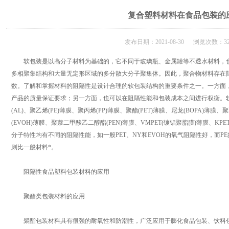
复合塑料材料在食品包装的
发布日期：2021-08-30 浏览次数：32
软包装是以高分子材料为基础的，它不同于玻璃瓶、金属罐等不透水材料，也
多相聚集结构和大量无定形区域的多分散大分子聚集体。因此，聚合物材料存在
数。了解和掌握材料的阻隔性是设计合理的软包装结构的重要条件之一。一方面
产品的质量保证要求；另一方面，也可以在阻隔性能和包装成本之间进行权衡。
(AL)、聚乙烯(PE)薄膜、聚丙烯(PP)薄膜、聚酯(PET)薄膜、尼龙(BOPA)薄膜
(EVOH)薄膜、聚萘二甲酸乙二醇酯(PEN)薄膜、VMPET(镀铝聚脂膜)薄膜、K
分子特性均有不同的阻隔性能，如一般PET、NY和EVOH的氧气阻隔性好，而
则比一般材料*。
阻隔性食品塑料包装材料的应用
聚酯类包装材料的应用
聚酯包装材料具有很强的耐氧性和防潮性，广泛应用于膨化食品包装、饮料包