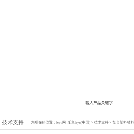
于我们
产品展示
最新促销
行业资讯
技
技术支持
您现在的位置：
leyu网_乐鱼leyu(中国)
>
技术支持
> 复合塑料材