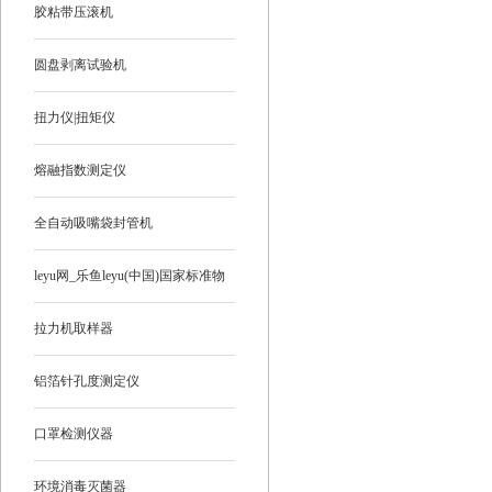
胶粘带压滚机
圆盘剥离试验机
扭力仪|扭矩仪
熔融指数测定仪
全自动吸嘴袋封管机
leyu网_乐鱼leyu(中国)国家标准物
质
拉力机取样器
铝箔针孔度测定仪
口罩检测仪器
环境消毒灭菌器