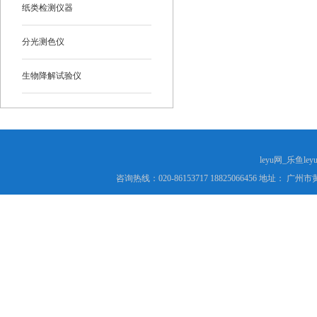
纸类检测仪器
分光测色仪
生物降解试验仪
leyu网_乐鱼le
咨询热线：020-86153717 18825066456 地址： 