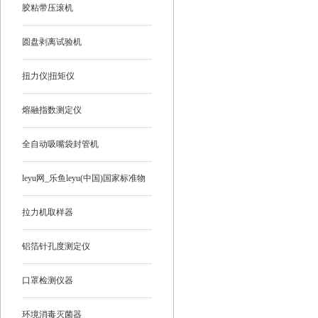
胶粘带压滚机
圆盘剥离试验机
扭力仪|扭矩仪
熔融指数测定仪
全自动吸嘴袋封管机
leyu网_乐鱼leyu(中国)国家标准物
质
拉力机取样器
铝箔针孔度测定仪
口罩检测仪器
环境消毒灭菌器