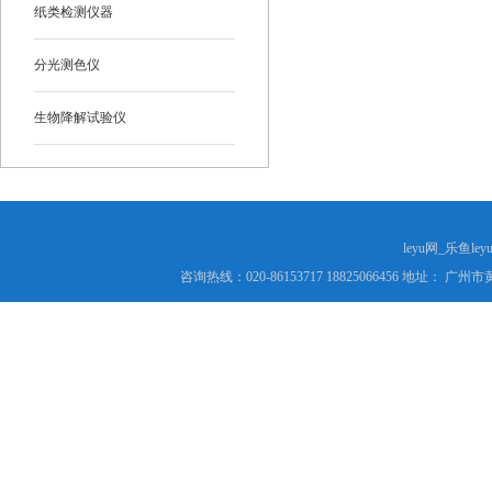
纸类检测仪器
分光测色仪
生物降解试验仪
leyu网_乐鱼le
咨询热线：020-86153717 18825066456 地址： 