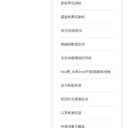
胶粘带压滚机
圆盘剥离试验机
扭力仪|扭矩仪
熔融指数测定仪
全自动吸嘴袋封管机
leyu网_乐鱼leyu(中国)国家标准物
质
拉力机取样器
铝箔针孔度测定仪
口罩检测仪器
环境消毒灭菌器