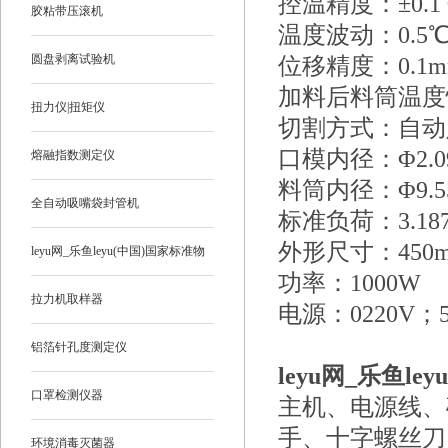
控温精度：±0.1
胶粘带压滚机
温度波动：0.5
圆盘剥离试验机
位移精度：0.1m
加料后料筒温度恢
扭力仪|扭矩仪
切割方式：自动定
口模内径：Φ2.09
熔融指数测定仪
料筒内径：Φ9.55
全自动吸嘴袋封管机
标准负荷：3.187
外形尺寸：450mm
leyu网_乐鱼leyu(中国)国家标准物
功率：1000W
质
拉力机取样器
电源：0220V；5
铝箔针孔度测定仪
leyu网_乐鱼leyu
口罩检测仪器
主机、电源线、
手、十字螺丝刀
环境消毒灭菌器