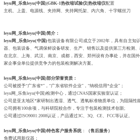
leyu网_乐鱼leyu(中国)|GBK-1热收缩试验仪|热收缩仪
配置
主机、上盖、电源线、夹持网、夹持网托架、内六角、十字螺丝刀
leyu网_乐鱼leyu(中国)简介：
leyu网_乐鱼leyu(中国)
包装设备有限公司成立于2002年，具有自主
器、包装设备、气调保鲜设备研发、生产、销售以及提供第三方检测、
在北京、上海、武汉、南京、成都，西安、郑州设有办事处，并在国外有4
家企事业单位提供竞争力的包装检测解决方案。
leyu网_乐鱼leyu(中国)部分荣誉资质：
公司被授予“广东省*”，“广东省软件企业”，“纳税信用*企业”；
leyu网_乐鱼leyu(中国)检测中心，通过CNAS国家实验室认证；
公司是亚太地区*家研制出透湿、透气、透氧标准物质单位，为阻隔性
公司拥有100余项，与科研院校合作，专注于包装检测技术创新;
公司通过ISO9001:2008认证，产品通过3C、3Q、CE、FCC等认证。
leyu网_乐鱼leyu(中国)特色客户服务系统
：
（售后服务）
免费试用新仪器；