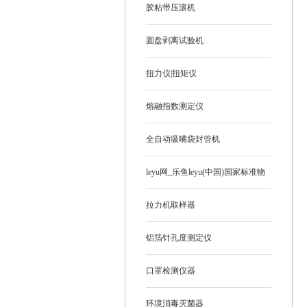
胶粘带压滚机
圆盘剥离试验机
扭力仪|扭矩仪
熔融指数测定仪
全自动吸嘴袋封管机
leyu网_乐鱼leyu(中国)国家标准物
质
拉力机取样器
铝箔针孔度测定仪
口罩检测仪器
环境消毒灭菌器