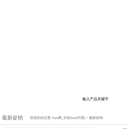
于我们
产品展示
最新促销
行业资讯
技
最新促销
您现在的位置:
leyu网_乐鱼leyu(中国)
>
最新促销