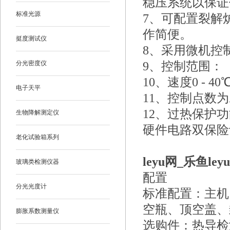
稳压系统以保证
标准光源
7、可配置裂解
作简便。
挺度测试仪
8、采用微机控
分光密度仪
9、控制范围：（
10、速度0 - 4
电子天平
11、控制点数为
12、过热保护
生物降解测定仪
硬件电路双保险
老化试验箱系列
leyu网_乐鱼le
玻璃类检测仪器
配置
分光光度计
标准配置：主机
空瓶、顶空盖、
膨胀系数测量仪
选购件：热导检