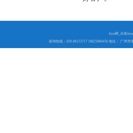
leyu网_乐鱼le
咨询热线：020-86153717 18825066456 地址： 