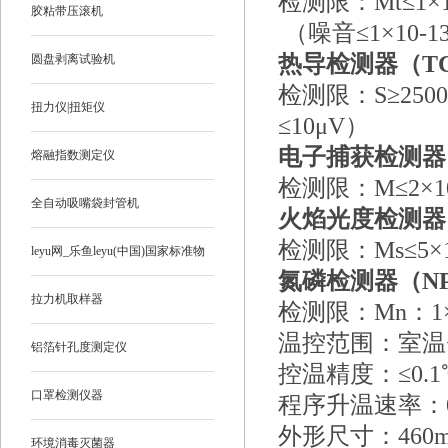
检测限：Mt≤1×1
胶粘带压滚机
（噪音≤1×10-1
热导检测器（T
圆盘剥离试验机
检测限：S≥2500
扭力仪|扭矩仪
≤10μV）
电子捕获检测器
熔融指数测定仪
检测限：M≤2×10-
全自动吸嘴袋封管机
火焰光度检测器
检测限：Ms≤5×10
leyu网_乐鱼leyu(中国)国家标准物
氮磷检测器（N
质
拉力机取样器
检测限：Mn：1×10
温控范围：室温+
铝箔针孔度测定仪
控温精度：≤0.1
口罩检测仪器
程序升温速率：0.1
外形尺寸：460mm
环境消毒灭菌器