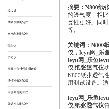
摘要：N800纸
拉力机
的透气度，相比
复性更好。同时
摩擦系数测定仪
等。
摩擦剥离测试仪
关键词：N80
热封仪
仪，leyu网_乐鱼
密封仪
leyu网_乐鱼l
仪|纸张透气仪
泄漏与密封强度测定仪
N800纸
张
透气
摆锤冲击测试仪
用测试设备。适
落镖冲击测试仪
leyu网_乐鱼l
落球冲击测试仪
仪|纸张透气仪