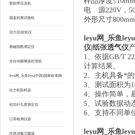
样品厚度≤10m
胶粘带压滚机
电 源220V，50
外形尺寸800mm×
圆盘剥离试验机
扭力仪|扭矩仪
leyu网_乐鱼l
仪|纸张透气仪
熔融指数测定仪
1、
依据GB/T
全自动吸嘴袋封管机
计算结果。
2、
主机具备*
leyu网_乐鱼leyu(中国)国家标准物
3、
测试面积为10
质
拉力机取样器
4、
操作简单，
5、
试验数据动
铝箔针孔度测定仪
6、
支持不同单
口罩检测仪器
leyu网_乐鱼l
环境消毒灭菌器