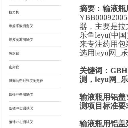
摘要
：
输液瓶
拉力机
YBB00092
器，主要是拉
摩擦系数测定仪
乐鱼leyu(中
摩擦剥离测试仪
来专注药用包
选用leyu网_
热封仪
密封仪
关键词：GB
测，leyu网_乐
泄漏与密封强度测定仪
摆锤冲击测试仪
输液瓶用铝盖YB
测项目标准要
落镖冲击测试仪
输液瓶用铝盖
落球冲击测试仪