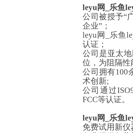
leyu网_乐鱼
公司被授予“广
企业”；
leyu网_乐
认证；
公司是亚太地
位，为阻隔性
公司拥有10
术创新;
公司通过ISO
FCC等认证。
leyu网_乐鱼
免费试用新仪