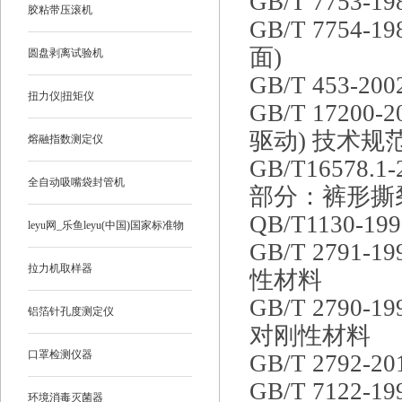
GB/T 775
胶粘带压滚机
GB/T 775
面)
圆盘剥离试验机
GB/T 453
扭力仪|扭矩仪
GB/T 172
驱动) 技术规
熔融指数测定仪
GB/T1657
全自动吸嘴袋封管机
部分：裤形撕
QB/T1130
leyu网_乐鱼leyu(中国)国家标准物
GB/T 279
质
拉力机取样器
性材料
GB/T 279
铝箔针孔度测定仪
对刚性材料
口罩检测仪器
GB/T 279
GB/T 712
环境消毒灭菌器