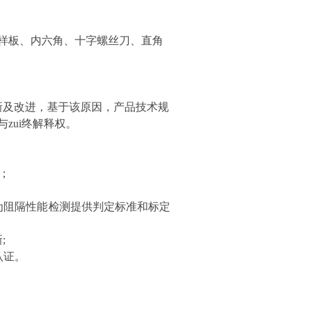
样板、内六角、十字螺丝刀、直角
的创新及改进，基于该原因，产品技术规
zui终解释权。
”；
为阻隔性能检测提供判定标准和标定
;
等认证。