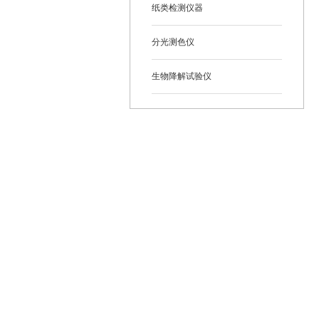
纸类检测仪器
分光测色仪
生物降解试验仪