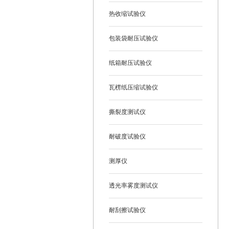
热收缩试验仪
包装袋耐压试验仪
纸箱耐压试验仪
瓦楞纸压缩试验仪
撕裂度测试仪
耐破度试验仪
测厚仪
透光率雾度测试仪
耐刮擦试验仪