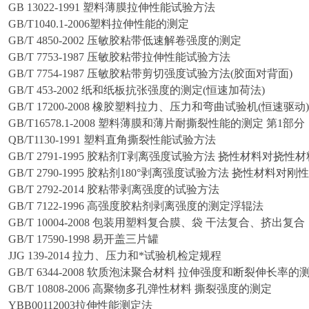
GB 13022-1991 塑料薄膜拉伸性能试验方法
GB/T1040.1-2006塑料拉伸性能的测定
GB/T 4850-2002 压敏胶粘带低速解卷强度的测定
GB/T 7753-1987 压敏胶粘带拉伸性能试验方法
GB/T 7754-1987 压敏胶粘带剪切强度试验方法(胶面对背面)
GB/T 453-2002 纸和纸板抗张强度的测定(恒速加荷法)
GB/T 17200-2008 橡胶塑料拉力、压力和弯曲试验机(恒速驱动
GB/T16578.1-2008 塑料薄膜和薄片耐撕裂性能的测定 第1
QB/T1130-1991 塑料直角撕裂性能试验方法
GB/T 2791-1995 胶粘剂T剥离强度试验方法 挠性材料对挠性材
GB/T 2790-1995 胶粘剂180°剥离强度试验方法 挠性材料对刚
GB/T 2792-2014 胶粘带剥离强度的试验方法
GB/T 7122-1996 高强度胶粘剂剥离强度的测定浮辊法
GB/T 10004-2008 包装用塑料复合膜、袋 干法复合、挤出复合
GB/T 17590-1998 易开盖三片罐
JJG 139-2014 拉力、压力和*试验机检定规程
GB/T 6344-2008 软质泡沫聚合材料 拉伸强度和断裂伸长率的
GB/T 10808-2006 高聚物多孔弹性材料 撕裂强度的测定
YBB00112003拉伸性能测定法