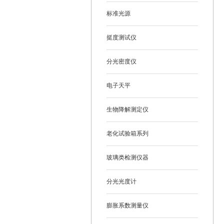
标准光源
挺度测试仪
分光密度仪
电子天平
生物降解测定仪
老化试验箱系列
玻璃类检测仪器
分光光度计
膨胀系数测量仪