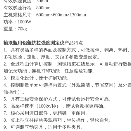
有效试验宽度：30mm
有效试验行程：800mm
主机规格尺寸：600mm×600mm×1300mm
功率：1000W
重量：70kg
输液瓶用铝盖
抗拉强度测定仪
产品特点
1、具有灵活多样的界面及控制方式，可做拉伸、剥离、热封
多项试验，速度、厚度、夹距多参数变量设定。
2、全过程由计算机控制，测试结束在线显示，可自动进行数
加记录功能，连机打印功能，任意缩放功能。
3、模块化设计，便于扩展功能。
4、控制测量单元可选择内置式（外观简洁，节省空间）及外
独操作）。
5、具有三级安全保护方式，可使试验运行安全可靠。
6、高采样速率（100次/秒），使试验数据更精确。
7、核心采用进口部件，更精确，更耐用。
8、桌上型立柱结构美观精巧，坐位操作，轻松自然。
9、可选装气动夹具，适用于多种夹具。