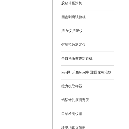
胶粘带压滚机
圆盘剥离试验机
扭力仪|扭矩仪
熔融指数测定仪
全自动吸嘴袋封管机
leyu网_乐鱼leyu(中国)国家标准物
质
拉力机取样器
铝箔针孔度测定仪
口罩检测仪器
环境消毒灭菌器