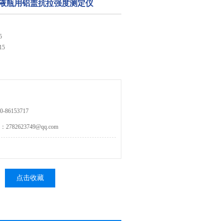
际输液瓶用铝盖抗拉强度测定仪
5
15
86153717
82623749@qq.com
点击收藏