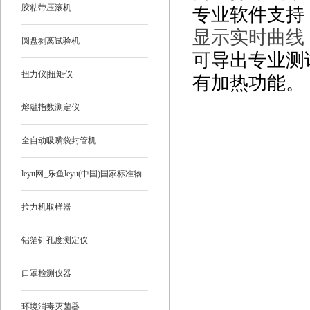
胶粘带压滚机
专业软件支持
显示实时曲线
圆盘剥离试验机
可导出专业测
扭力仪|扭矩仪
有加热功能。
熔融指数测定仪
全自动吸嘴袋封管机
leyu网_乐鱼leyu(中国)国家标准物
质
拉力机取样器
铝箔针孔度测定仪
口罩检测仪器
环境消毒灭菌器