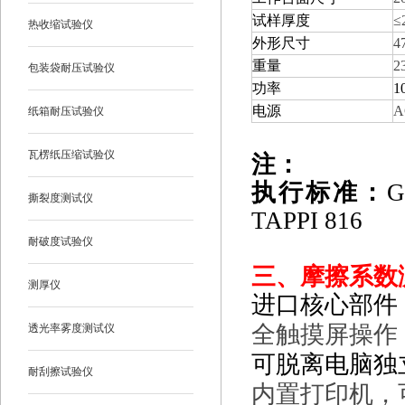
试样厚度
≤
热收缩试验仪
外形尺寸
4
重量
2
包装袋耐压试验仪
功率
1
电源
A
纸箱耐压试验仪
瓦楞纸压缩试验仪
注：
执行标准：
G
撕裂度测试仪
TAPPI 816
耐破度试验仪
三、
摩擦系数测
测厚仪
进口核心部件
全触摸屏操作
透光率雾度测试仪
可脱离电脑独
耐刮擦试验仪
内置打印机，