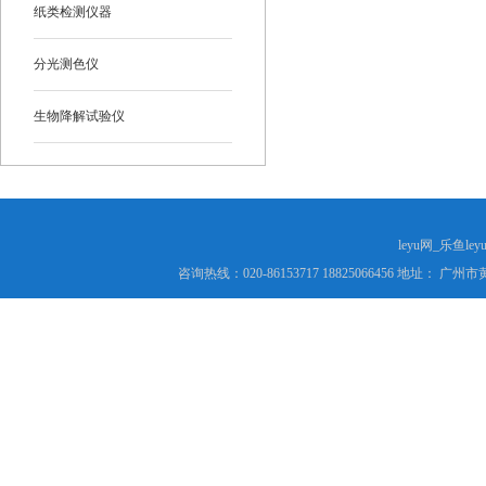
纸类检测仪器
分光测色仪
生物降解试验仪
leyu网_乐鱼le
咨询热线：020-86153717 18825066456 地址： 