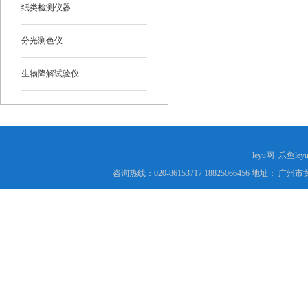
纸类检测仪器
分光测色仪
生物降解试验仪
leyu网_乐鱼le
咨询热线：020-86153717 18825066456 地址： 