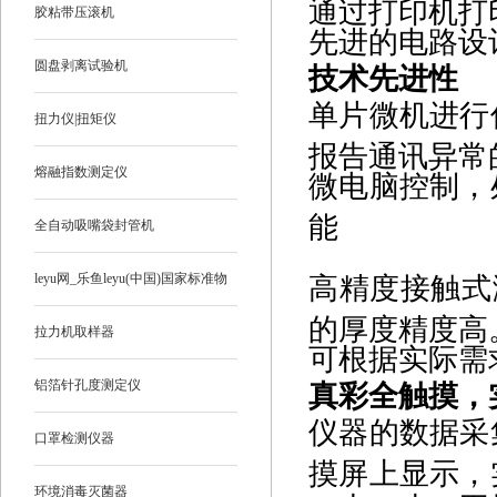
通过打印机打
胶粘带压滚机
先进的电路设
圆盘剥离试验机
技术先进性
单片微机进行
扭力仪|扭矩仪
报告通讯异常
熔融指数测定仪
微电脑控制，
能
全自动吸嘴袋封管机
leyu网_乐鱼leyu(中国)国家标准物
高精度接触式
的厚度精度高
质
拉力机取样器
可根据实际需
铝箔针孔度测定仪
真彩全触摸，
仪器的数据采
口罩检测仪器
摸屏上显示，
环境消毒灭菌器