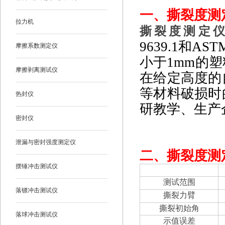
一、
撕裂度测定
拉力机
撕裂度测定仪GB
9639
.1
和AST
摩擦系数测定仪
小于1mm的
摩擦剥离测试仪
在给定高度的
等材料破损时
热封仪
研教学、生产
密封仪
泄漏与密封强度测定仪
二、
撕裂度测定
摆锤冲击测试仪
项目
测试范围
落镖冲击测试仪
撕裂力臂
撕裂初始角
落球冲击测试仪
示值误差