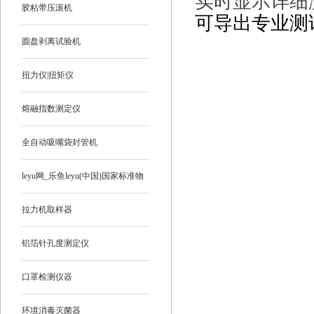
实时显示详细
胶粘带压滚机
可导出专业测
圆盘剥离试验机
扭力仪|扭矩仪
熔融指数测定仪
全自动吸嘴袋封管机
leyu网_乐鱼leyu(中国)国家标准物
质
拉力机取样器
铝箔针孔度测定仪
口罩检测仪器
环境消毒灭菌器