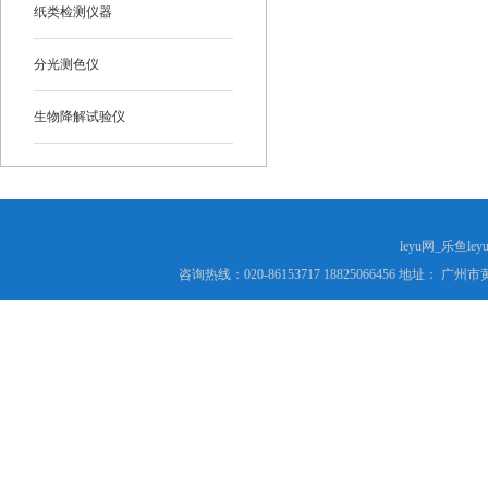
纸类检测仪器
分光测色仪
生物降解试验仪
leyu网_乐鱼le
咨询热线：020-86153717 18825066456 地址： 