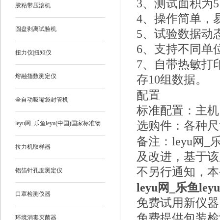
3、
测试面积为5 c
胶粘带压滚机
4、
操作简单，
圆盘剥离试验机
5、
试验数据动
6、
支持不同单
扭力仪|扭矩仪
7、
自带热敏打
熔融指数测定仪
存10组数据。
配置
全自动吸嘴袋封管机
标准配置：主机
选购件：各种尺
leyu网_乐鱼leyu(中国)国家标准物
备注：
leyu网
质
拉力机取样器
及改进，基于该
不另行通知，本
铝箔针孔度测定仪
leyu网_乐鱼
口罩检测仪器
免费试用新仪器
免费提供包装检
环境消毒灭菌器