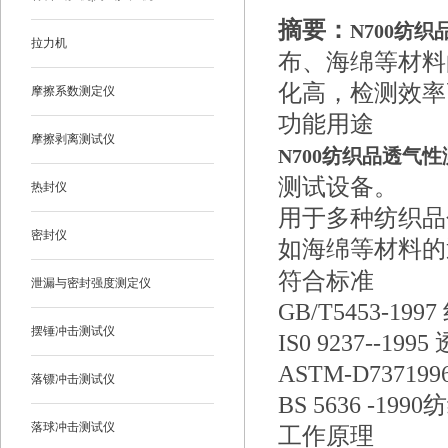
摘要：
N700纺
拉力机
布、海绵等材料
化高，检测效率
摩擦系数测定仪
功能用途
摩擦剥离测试仪
N700纺织品透气
测试设备。
热封仪
用于多种纺织品
密封仪
如海绵等材料的
符合标准
泄漏与密封强度测定仪
GB/T5453-1
摆锤冲击测试仪
IS0 9237--
ASTM
-
D7371
落镖冲击测试仪
BS 5636 -
落球冲击测试仪
工作原理