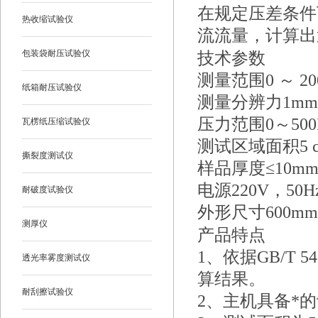
在规定压差条件
热收缩试验仪
流流量，计算出
包装袋耐压试验仪
技术参数
测量范围0 ～ 200
纸箱耐压试验仪
测量分辨力1mm/
压力范围0～500
瓦楞纸压缩试验仪
测试区域面积5 cm
撕裂度测试仪
样品厚度≤10m
电源220V，50H
耐破度试验仪
外形尺寸600mm×
测厚仪
产品特点
1、
依据GB/T
透光率雾度测试仪
算结果。
耐刮擦试验仪
2、
主机具备*