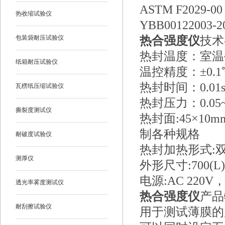
ASTM F2029-
热收缩试验仪
YBB0012200
包装袋耐压试验仪
热合强度仪
技术
热封温度
：
室温
纸箱耐压试验仪
温控精度
：
±0.
热封时间
：
0.01
瓦楞纸压缩试验仪
热封压力
：
0.05
撕裂度测试仪
热封面
:
45×1
制各种规格
耐破度试验仪
热封加热形式
:
测厚仪
外形尺寸
:
700(L
电源
:
AC 220V，
透光率雾度测试仪
热合强度仪
产品
耐刮擦试验仪
用于测试薄膜的