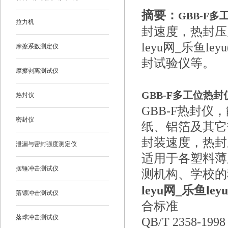
摘要：
GBB-F
拉力机
封速度，热封压
leyu网_乐鱼
摩擦系数测定仪
封试验仪等。
摩擦剥离测试仪
GBB-F多工位热封
热封仪
GB
B-F
热封仪
，
密封仪
纸、铝箔及其它
封装速度，热封
泄漏与密封强度测定仪
适用于各塑料薄
摆锤冲击测试仪
测机构、学校的
leyu网_乐鱼le
落镖冲击测试仪
合标准
落球冲击测试仪
QB/T 2358