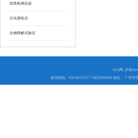
纸类检测仪器
分光测色仪
生物降解试验仪
leyu网_乐鱼le
咨询热线：020-86153717 18825066456 地址： 