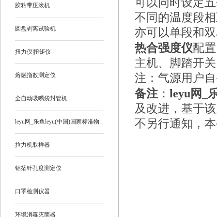
可以同时设定五
胶粘带压滚机
不同的温度段相
圆盘剥离试验机
亦可以单段和双
热合强度仪
配置
扭力仪|扭矩仪
主机、脚踏开关
熔融指数测定仪
注：气源用户自
备注
：
leyu网_
全自动吸嘴袋封管机
及改进，基于该
不另行通知，本
leyu网_乐鱼leyu(中国)国家标准物
质
拉力机取样器
铝箔针孔度测定仪
口罩检测仪器
环境消毒灭菌器