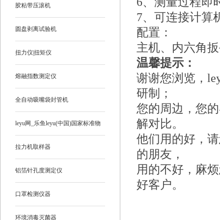
6、测量过程即时
胶粘带压滚机
7、可连接计算
圆盘剥离试验机
配置：
主机、内六角扳
扭力仪|扭矩仪
温馨提示：
谢谢您浏览，le
熔融指数测定仪
研制；
全自动吸嘴袋封管机
您的周边，您的
解对比。
leyu网_乐鱼leyu(中国)国家标准物
他们用的好，请
质
拉力机取样器
的朋友，
用的不好，麻烦
铝箔针孔度测定仪
好客户。
口罩检测仪器
环境消毒灭菌器