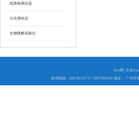
纸类检测仪器
分光测色仪
生物降解试验仪
leyu网_乐鱼le
咨询热线：020-86153717 18825066456 地址： 