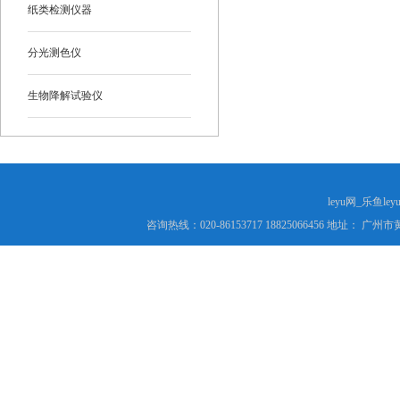
纸类检测仪器
分光测色仪
生物降解试验仪
leyu网_乐鱼le
咨询热线：020-86153717 18825066456 地址： 