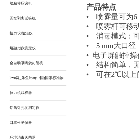
胶粘带压滚机
产品特点
•
喷雾量可为6 L/
圆盘剥离试验机
•
喷雾杆可移
扭力仪|扭矩仪
•
消毒模式：
•
5 mm
大口径
熔融指数测定仪
•
电子屏触控操
全自动吸嘴袋封管机
•
结构简单，
•
可在2℃以上
leyu网_乐鱼leyu(中国)国家标准物
质
拉力机取样器
铝箔针孔度测定仪
口罩检测仪器
环境消毒灭菌器