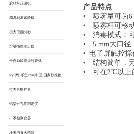
胶粘带压滚机
产品特点
•
喷雾量可为6 L/
圆盘剥离试验机
•
喷雾杆可移
扭力仪|扭矩仪
•
消毒模式：
•
5 mm
大口径
熔融指数测定仪
•
电子屏触控操
全自动吸嘴袋封管机
•
结构简单，
•
可在2℃以上
leyu网_乐鱼leyu(中国)国家标准物
质
拉力机取样器
铝箔针孔度测定仪
口罩检测仪器
环境消毒灭菌器