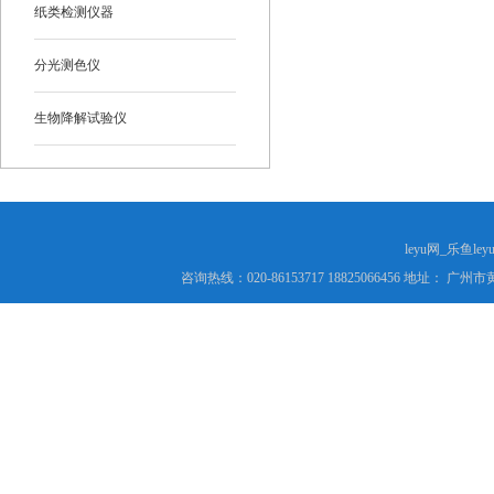
纸类检测仪器
分光测色仪
生物降解试验仪
leyu网_乐鱼le
咨询热线：020-86153717 18825066456 地址： 