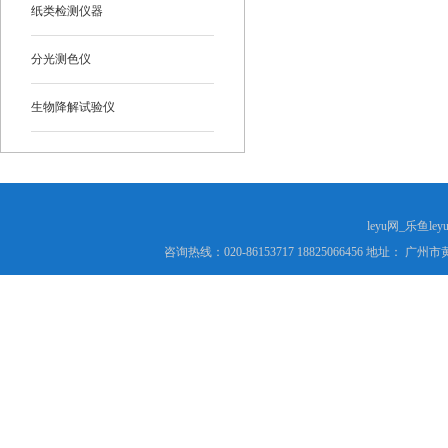
纸类检测仪器
分光测色仪
生物降解试验仪
leyu网_乐鱼le
咨询热线：020-86153717 18825066456 地址： 