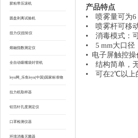
胶粘带压滚机
产品特点
•
喷雾量可为6 L/
圆盘剥离试验机
•
喷雾杆可移
扭力仪|扭矩仪
•
消毒模式：
•
5 mm
大口径
熔融指数测定仪
•
电子屏触控操
全自动吸嘴袋封管机
•
结构简单，
•
可在2℃以上
leyu网_乐鱼leyu(中国)国家标准物
质
拉力机取样器
铝箔针孔度测定仪
口罩检测仪器
环境消毒灭菌器