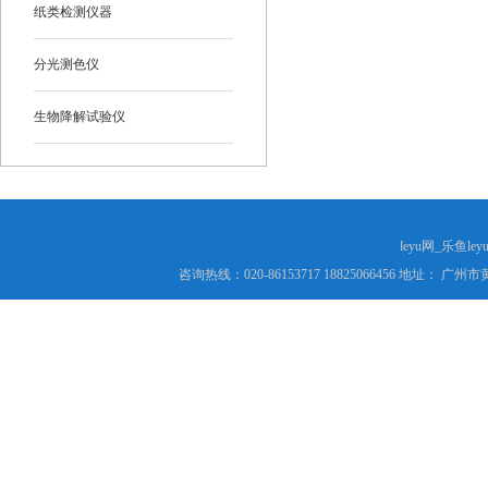
纸类检测仪器
分光测色仪
生物降解试验仪
leyu网_乐鱼le
咨询热线：020-86153717 18825066456 地址： 