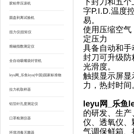
下封刀和五个
胶粘带压滚机
字P.I.D.
圆盘剥离试验机
易。
使用压缩空气
扭力仪|扭矩仪
定压力
具备自动和手
熔融指数测定仪
封刀可升级防
全自动吸嘴袋封管机
光滑度。
触摸显示屏显
leyu网_乐鱼leyu(中国)国家标准物
力，热封时间
质
拉力机取样器
leyu网_乐鱼l
铝箔针孔度测定仪
的研发、生产
口罩检测仪器
仪、透氧仪、
气调保鲜箱、
环境消毒灭菌器