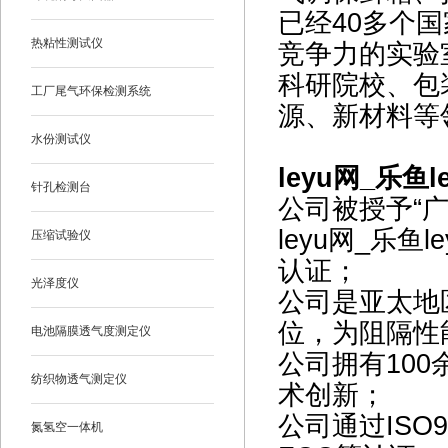
已经40多个国
热粘性测试仪
竞争力的实验
科研院校、包
工厂尾气环保检测系统
源、新材料等
水份测试仪
leyu网_乐鱼
针孔检测台
公司被授予“广
leyu网_乐鱼
压缩试验仪
认证；
光泽度仪
公司是亚太地
位，为阻隔性
电池隔膜透气度测定仪
公司拥有10
纺织物透气测定仪
术创新；
公司通过ISO9
氮氢空一体机