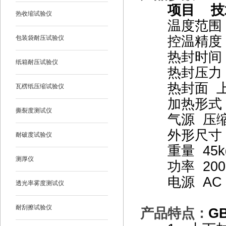
项目 技
热收缩试验仪
温度范围 室
控温精度 
包装袋耐压试验仪
热封时间 0.
纸箱耐压试验仪
热封压力 0.
热封面 上下
瓦楞纸压缩试验仪
加热形式 
撕裂度测试仪
气源 压缩
外形尺寸 70
耐破度试验仪
重量 45k
测厚仪
功率 200
电源 AC 2
透光率雾度测试仪
耐刮擦试验仪
产品特点：
G