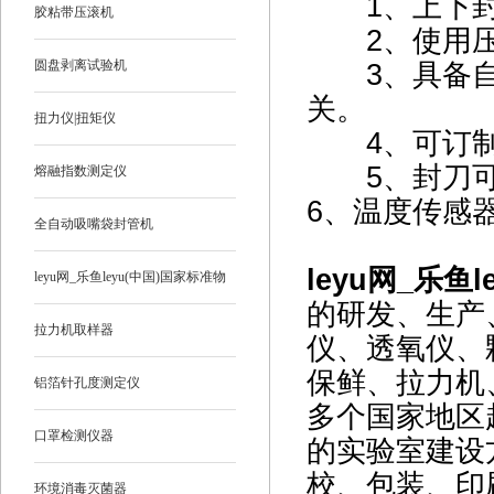
1、上下封
胶粘带压滚机
2、使用压
圆盘剥离试验机
3、具备自
关。
扭力仪|扭矩仪
4、可订制
5、封刀可
熔融指数测定仪
6
、温度传感
全自动吸嘴袋封管机
leyu网_乐鱼l
leyu网_乐鱼leyu(中国)国家标准物
的研发、生产
质
拉力机取样器
仪、透氧仪、
保鲜、拉力机
铝箔针孔度测定仪
多个国家地区
口罩检测仪器
的实验室建设
校、包装、印
环境消毒灭菌器