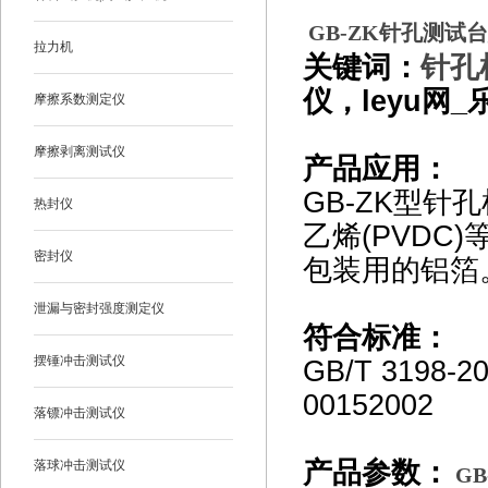
GB-ZK
针孔测试台_
拉力机
关键词：
针孔
仪，leyu网_乐
摩擦系数测定仪
摩擦剥离测试仪
产品应用：
GB-ZK
型针孔
热封仪
乙烯(PVDC
密封仪
包装用的铝箔
泄漏与密封强度测定仪
符合标准：
摆锤冲击测试仪
GB/T 3198-2
00152002
落镖冲击测试仪
产品参数：
落球冲击测试仪
GB