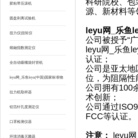
科研院校、包
胶粘带压滚机
源、新材料等
圆盘剥离试验机
leyu网_乐鱼
扭力仪|扭矩仪
公司被授予“广
leyu网_乐鱼
熔融指数测定仪
认证；
全自动吸嘴袋封管机
公司是亚太地
位，为阻隔性
leyu网_乐鱼leyu(中国)国家标准物
公司拥有10
质
拉力机取样器
术创新；
公司通过ISO9
铝箔针孔度测定仪
FCC等认证。
口罩检测仪器
注意：
leyu
环境消毒灭菌器