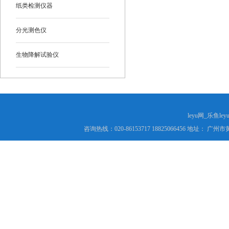
纸类检测仪器
分光测色仪
生物降解试验仪
leyu网_乐鱼le
咨询热线：020-86153717 18825066456 地址： 