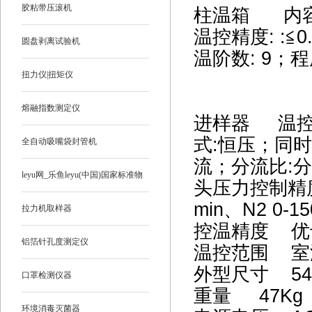
胶粘带压滚机
柱温箱 内容积:
温控精度: :≦0.
圆盘剥离试验机
温阶数: 9；
扭力仪|扭矩仪
熔融指数测定仪
进样器 温控范
式:恒压；同
全自动吸嘴袋封管机
流；分流比:分流
leyu网_乐鱼leyu(中国)国家标准物
头压力控制精度: 
min、N2 0-
质
拉力机取样器
控温精度 优于
铝箔针孔度测定仪
温控范围 室
外型尺寸 54
口罩检测仪器
重量 47K
环境消毒灭菌器