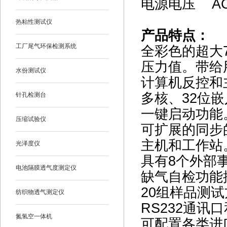
电源电压 AC2
热粘性测试仪
产品特点：
工厂尾气环保检测系统
全彩色的超大
压力值。带给
水份测试仪
计算机反控和
多核、32位
针孔检测台
一键启动功能
压缩试验仪
可扩展的同步
主机和工作站
光泽度仪
具有8个外部
电池隔膜透气度测定仪
缺气自检功能
20
组样品测试
纺织物透气测定仪
RS232
通讯口
氮氢空一体机
可配置各类进