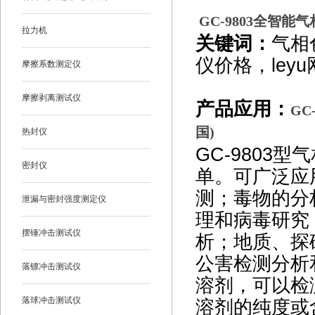
GC-9803
全智能气相
拉力机
关键词：
气相
仪价格，leyu网
摩擦系数测定仪
摩擦剥离测试仪
产品应用：
GC-
国)
热封仪
GC-9803
型气
密封仪
单。可广泛应
测；毒物的分
泄漏与密封强度测定仪
理和病毒研究
摆锤冲击测试仪
析；地质、探
公害检测分析
落镖冲击测试仪
溶剂，可以检
落球冲击测试仪
溶剂的纯度或