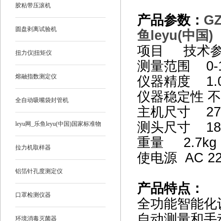
胶粘带压滚机
产品参数：
GZ
圆盘剥离试验机
鱼leyu(中国)
项目 技术
扭力仪|扭矩仪
测量范围 0-
熔融指数测定仪
仪器精度 1
仪器稳定性 不
全自动吸嘴袋封管机
主机尺寸 275
测头尺寸 180
leyu网_乐鱼leyu(中国)国家标准物
重量 2.7k
质
拉力机取样器
使电源 AC 2
铝箔针孔度测定仪
产品特点：
口罩检测仪器
全功能智能化
自动测量和手
环境消毒灭菌器