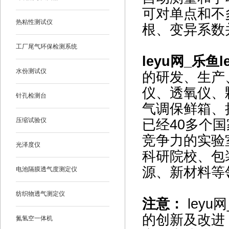
可对单点和不
热粘性测试仪
根、变异系数
工厂尾气环保检测系统
leyu网_乐鱼l
水份测试仪
的研发、生产
仪、透氧仪、
针孔检测台
气调保鲜箱、
压缩试验仪
已经40多个国
竞争力的实验
光泽度仪
科研院校、包
源、新材料等
电池隔膜透气度测定仪
纺织物透气测定仪
注意：
leyu
的创新及改进
氮氢空一体机