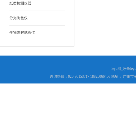
纸类检测仪器
分光测色仪
生物降解试验仪
leyu网_乐鱼le
咨询热线：020-86153717 18825066456 地址： 